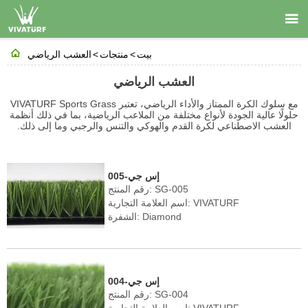


بيت
>
منتجات
>
العشب الرياضي
العشب الرياضي
مع سلوك الكرة الممتاز والأداء الرياضي، تعتبر VIVATURF Sports Grass
حلولًا عالية الجودة لأنواع مختلفة من الملاعب الرياضية، بما في ذلك أنظمة
العشب الاصطناعي لكرة القدم والهوكي والتنس والرجبي وما إلى ذلك.
إس جي-005
رقم المنتج: SG-005
اسم العلامة التجارية: VIVATURF
الشفرة: Diamond
ارتفاع الوبر: 40-60 مم
الكثافة: 8190-10710 غرز/㎡
اللون: أخضر حقلي/أخضر زيتوني
إس جي-004
رقم المنتج: SG-004
اسم العلامة التجارية: VIVATURF